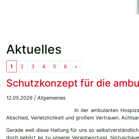
Aktuelles
(current)
Next
1
2
3
4
5
6
»
Schutzkonzept für die ambul
12.05.2026 | Allgemeines
In der ambulanten Hospiza
Abschied, Verletzlichkeit und großem Vertrauen. Achtsa
Gerade weil diese Haltung für uns so selbstverständlich
doch gehört es zu unserer Verantwortung, hinzuschau