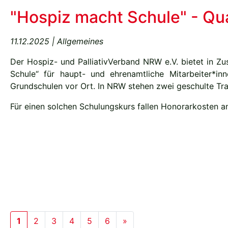
"Hospiz macht Schule" - Qu
11.12.2025 | Allgemeines
Der Hospiz- und PalliativVerband NRW e.V. bietet in Z
Schule“ für haupt- und ehrenamtliche Mitarbeiter*i
Grundschulen vor Ort. In NRW stehen zwei geschulte Tra
Für einen solchen Schulungskurs fallen Honorarkosten a
(current)
Next
1
2
3
4
5
6
»