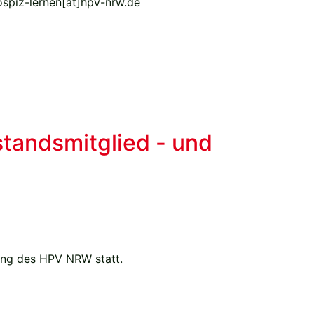
hospiz-lernen[at]hpv-nrw.de
tandsmitglied - und
ung des HPV NRW statt.