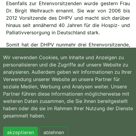
Ebenfalls zur Ehrenvorsitzenden wurde gestern Frau
Dr. Birgit Weihrauch ernannt. Sie war von 2006 bis
2012 Vorsitzende des DHPV und macht sich darüber
hinaus seit annähernd 40 Jahren für die Hospiz- und
Palliativversorgung in Deutschland stark.
Somit hat der DHPV nunmehr drei Ehrenvorsitzende,
denn neben den beiden zuvor genannten ist auch
Wir verwenden Cookies, um Inhalte und Anzeigen zu
Gerda Graf, Vorsitzende des DHPV von 1997 bis
personalisieren und die Zugriffe auf unsere Website zu
2006, bereits seit 2015 Ehrenvorsitzende des DHPV.
analysieren. Außerdem geben wir Informationen zu Ihrer
Verwendung unserer Website an unsere Partner für
soziale Medien, Werbung und Analysen weiter. Unsere
Partner führen diese Informationen möglicherweise mit
weiteren Daten zusammen, die Sie ihnen bereitgestellt
Hospiz- und
Willkommen
PalliativVerband
Kontakt
haben oder die sie im Rahmen Ihrer Nutzung der Dienste
NRW e.V.
Sitemap
gesammelt haben.
Königsallee 135 |
Impressum
44789 Bochum
Datenschutzerklär
Tel. 0234 97355-
ung
akzeptieren
ablehnen
147 | Fax 0234