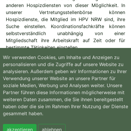
anderen Hospizdiensten von dieser Möglichkeit. In
unserer Vertretungsstellenbörse können
Hospizdienste, die Mitglied im HPV NRW sind, ihre
Suche einstellen. Koordinationsfachkräfte können
selbstverständlich unabhängig von einer
Mitgliedschaft ihre Arbeitskraft auf Zeit oder für
bestimmte Tätigkeiten einstellen.
Wir verwenden Cookies, um Inhalte und Anzeigen zu
Schauen Sie mal rein - in die
personalisieren und die Zugriffe auf unsere Website zu
Vertretungsstellenbörse des HPV NRW.
analysieren. Außerdem geben wir Informationen zu Ihrer
Verwendung unserer Website an unsere Partner für
soziale Medien, Werbung und Analysen weiter. Unsere
Partner führen diese Informationen möglicherweise mit
weiteren Daten zusammen, die Sie ihnen bereitgestellt
Hospiz- und
Willkommen
PalliativVerband
Kontakt
haben oder die sie im Rahmen Ihrer Nutzung der Dienste
NRW e.V.
Sitemap
gesammelt haben.
Königsallee 135 |
Impressum
44789 Bochum
Datenschutzerklär
Tel. 0234 97355-
ung
akzeptieren
ablehnen