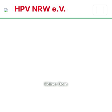
HPV NRW e.V.
Kölner Dom