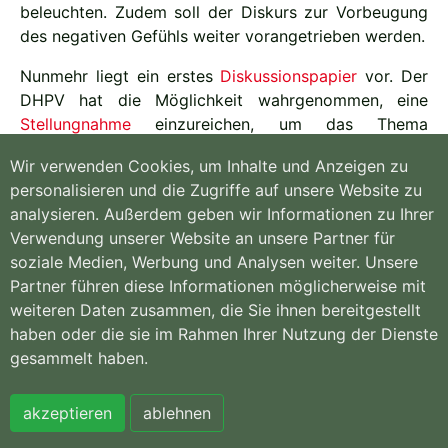
beleuchten. Zudem soll der Diskurs zur Vorbeugung
des negativen Gefühls weiter vorangetrieben werden.
Nunmehr liegt ein erstes
Diskussionspapier
vor. Der
DHPV hat die Möglichkeit wahrgenommen, eine
Stellungnahme
einzureichen, um das Thema
Einsamkeit und die damit verbundenen verschiedenen
Wir verwenden Cookies, um Inhalte und Anzeigen zu
Aspekte in der Hospizarbeit und Palliativversorgung
personalisieren und die Zugriffe auf unsere Website zu
noch mehr in den Fokus zu rücken.
analysieren. Außerdem geben wir Informationen zu Ihrer
Verwendung unserer Website an unsere Partner für
soziale Medien, Werbung und Analysen weiter. Unsere
Partner führen diese Informationen möglicherweise mit
weiteren Daten zusammen, die Sie ihnen bereitgestellt
Hospiz- und
Willkommen
PalliativVerband
Kontakt
haben oder die sie im Rahmen Ihrer Nutzung der Dienste
NRW e.V.
Sitemap
gesammelt haben.
Königsallee 135 |
Impressum
44789 Bochum
Datenschutzerklär
Tel. 0234 97355-
ung
akzeptieren
ablehnen
147 | Fax 0234
97355-148