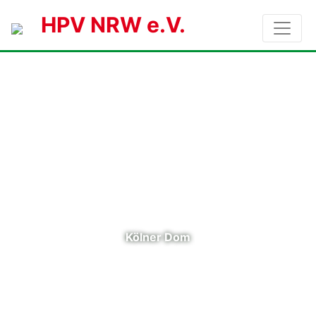
HPV NRW e.V.
Kölner Dom