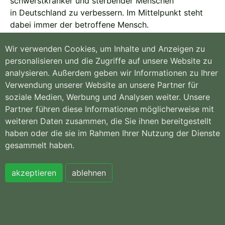
schwerstkranker und sterbender Menschen
in Deutschland zu verbessern. Im Mittelpunkt steht
dabei immer der betroffene Mensch.
Seit November 2016 ist es Aufgabe
Wir verwenden Cookies, um Inhalte und Anzeigen zu
der
Koordinierungsstelle
, die Partner der Charta in
personalisieren und die Zugriffe auf unsere Website zu
der Umsetzung der Handlungsempfehlungen zu
analysieren. Außerdem geben wir Informationen zu Ihrer
begleiten.
Verwendung unserer Website an unsere Partner für
soziale Medien, Werbung und Analysen weiter. Unsere
Partner führen diese Informationen möglicherweise mit
weiteren Daten zusammen, die Sie ihnen bereitgestellt
Hospiz- und
Willkommen
PalliativVerband
Kontakt
haben oder die sie im Rahmen Ihrer Nutzung der Dienste
NRW e.V.
Sitemap
gesammelt haben.
Königsallee 135 |
Impressum
44789 Bochum
Datenschutzerklär
Tel. 0234 97355-
ung
akzeptieren
ablehnen
147 | Fax 0234
97355-148
E-mail:
info[at]hpv-nrw.de